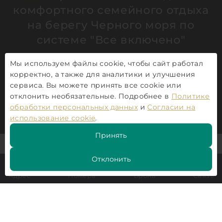
комфортного семейного отдыха
на берегу Черного моря по
системе "Все включено"
C
Мы используем файлы cookie, чтобы сайт работал
корректно, а также для аналитики и улучшения
ВЫБРАТЬ НОМЕР
сервиса. Вы можете принять все cookie или
отклонить необязательные. Подробнее в
Политике
обработки персональных данных
и
Согласии на
использование cookie
.
Принять
Отклонить
Адрес
Номера
Бронь
Связь