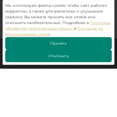
C
Мы используем файлы cookie, чтобы сайт работал
корректно, а также для аналитики и улучшения
сервиса. Вы можете принять все cookie или
отклонить необязательные. Подробнее в
Политике
обработки персональных данных
и
Согласии на
использование cookie
.
Трансфер до отеля в отеле Sofgrand 4*
Принять
Заказ комфортного авто из аэропорта и ж/д вокза
Безопасная поездка с детскими креслами до двер
Отклонить
Адрес
Номера
Бронь
Связь