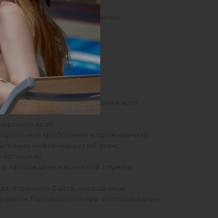
нии несовершеннолетних: данные
 номере);
уществляется на стороне платёжного
дарского края;
пециальные требования к проживанию);
рительно информирует об этом);
согласия);
я о прохождении воинской службы,
ода, страницы Сайта, посещённые
аузером Пользователя при использовании