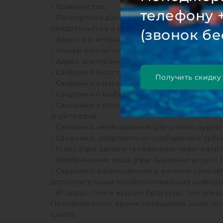
- Гражданство;
телефону 
- Паспортные данные (серия, номер, дата 
свидетельства о рождении;
(звонок бе
- Адрес регистрации по месту жительства,
- Номер контактного телефона;
- Адрес электронной почты;
- Сведения о составе семьи, в том числе о
Получить скидку
- Сведения о датах и сроках проживания в о
- Сведения о выбранной категории номера 
- Сведения о способе оплаты (без хранени
агрегатора);
- Сведения, необходимые для уплаты курор
- Сведения, добровольно сообщаемые субъ
- Голос (при записи телефонных переговор
- Изображение лица (при оказании услуги 
- Сведения, размещённые в резюме соискат
дополнительная профессиональная информ
- IP-адрес, тип и версия браузера, тип оп
Пользователем, время посещения, иная те
Сайта;