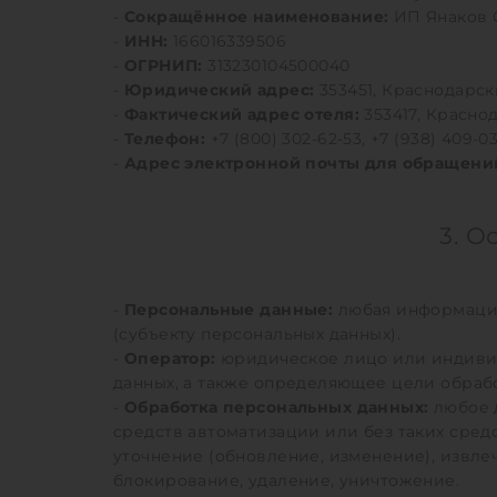
-
Сокращённое наименование:
ИП Янаков С
-
ИНН:
166016339506
-
ОГРНИП:
313230104500040
-
Юридический адрес:
353451, Краснодарски
-
Фактический адрес отеля:
353417, Краснод
-
Телефон:
+7 (800) 302-62-53, +7 (938) 409-0
-
Адрес электронной почты для обращени
3. О
-
Персональные данные:
любая информация
(субъекту персональных данных).
-
Оператор:
юридическое лицо или индивид
данных, а также определяющее цели обрабо
-
Обработка персональных данных:
любое д
средств автоматизации или без таких средс
уточнение (обновление, изменение), извле
блокирование, удаление, уничтожение.