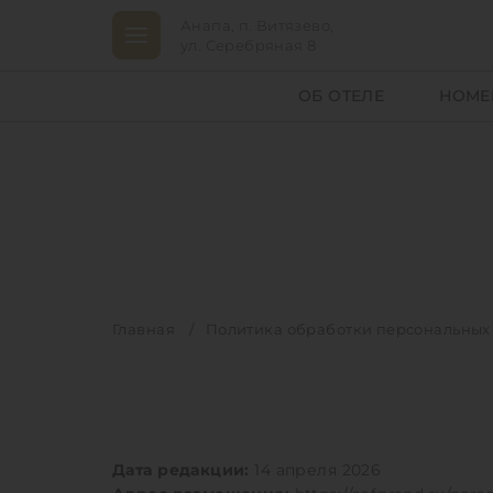
Анапа, п. Витязево,
ул. Серебряная 8
ОБ ОТЕЛЕ
НОМЕ
Главная
Политика обработки персональных
Политика в отношении обрабо
Правовые основания и принципы сбор
Обеспечение безопасности и конфиде
Дата редакции:
14 апреля 2026