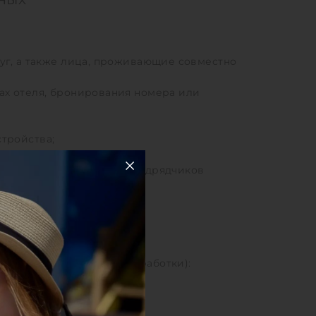
луг, а также лица, проживающие совместно
ах отеля, бронирования номера или
тройства;
артнёров, поставщиков, подрядчиков
данных
ории субъекта и цели обработки):