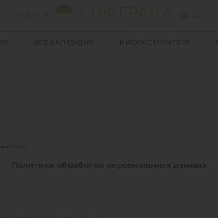
4,8
РА
ВСЕ ВКЛЮЧЕНО
ИНФРАСТРУКТУРА
 данных
тки персональных данных отеля Sofgra
Политика обработки персональных данных
а личной информации гостей
нциальности данных в Витязево