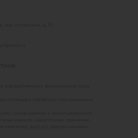
, пер Успенский, д. 15
ofgrand.ru
итике
ли определяемому физическому лицу
ществляющее обработку персональных
ций), совершаемых с использованием
стематизацию, накопление, хранение,
оставление, доступ), обезличивание,