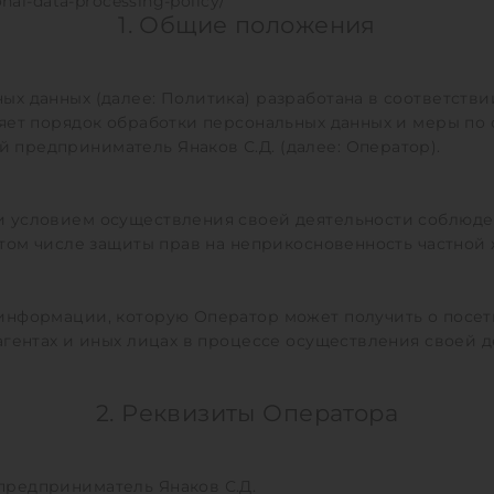
onal-data-processing-policy/
1. Общие положения
х данных (далее: Политика) разработана в соответстви
ляет порядок обработки персональных данных и меры по
предприниматель Янаков С.Д. (далее: Оператор).
 условием осуществления своей деятельности соблюде
 том числе защиты прав на неприкосновенность частной 
формации, которую Оператор может получить о посетител
агентах и иных лицах в процессе осуществления своей д
2. Реквизиты Оператора
редприниматель Янаков С.Д.