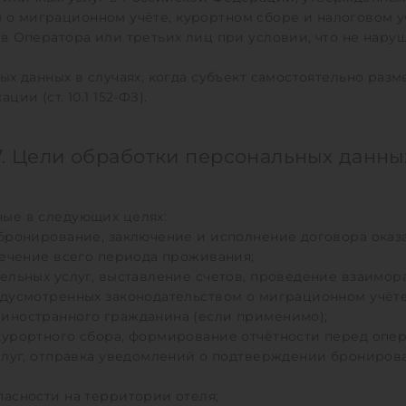
ом о миграционном учёте, курортном сборе и налоговом у
 Оператора или третьих лиц при условии, что не нарушают
ых данных в случаях, когда субъект самостоятельно раз
ии (ст. 10.1 152-ФЗ).
7. Цели обработки персональных данны
ые в следующих целях:
бронирование, заключение и исполнение договора оказа
течение всего периода проживания;
ельных услуг, выставление счетов, проведение взаимор
едусмотренных законодательством о миграционном учёте
иностранного гражданина (если применимо);
курортного сбора, формирование отчётности перед опер
услуг, отправка уведомлений о подтверждении брониров
асности на территории отеля;