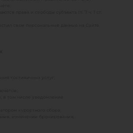
чёте;
ся права и свободы субъекта (п. 7 ч. 1 ст.
местил свои персональные данные на Сайте
х
ния гостиничных услуг;
асчётов;
, в том числе уведомление
атором курортного сбора;
ания, изменении бронирования,