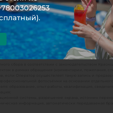
+78003026253
и место выдачи, орган, выдавший документ), а в отноше
сплатный).
 фактический адрес проживания;
 детях и сопровождающих лицах (для целей размещения в
теле;
и оказанных дополнительных услугах;
я полных реквизитов банковской карты, ввод которых ос
тного сбора в соответствии с законодательством Красно
ектом в рамках обращения (комментарии, пожелания, с
ов, если Оператор осуществляет такую запись и предва
профессиональной фотосъёмки на основании отдельного 
еля: образование, опыт работы, квалификация, сведени
ация;
ерационной системы, разрешение экрана, источник перех
хническая информация, автоматически передаваемая бр