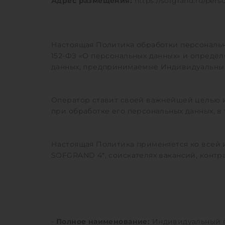
Адрес размещения:
https://sofgrand.ru/pers
Настоящая Политика обработки персональны
152-ФЗ «О персональных данных» и опреде
данных, предпринимаемые Индивидуальный 
Оператор ставит своей важнейшей целью и
при обработке его персональных данных, в
Настоящая Политика применяется ко всей ин
SOFGRAND 4*, соискателях вакансий, контр
-
Полное наименование:
Индивидуальный п