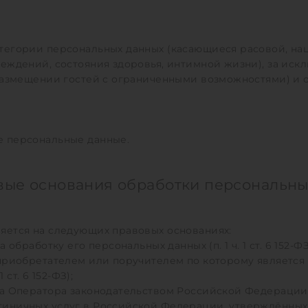
тегории персональных данных (касающиеся расовой, на
еждений, состояния здоровья, интимной жизни), за искл
 размещении гостей с ограниченными возможностями) и 
е персональные данные.
овые основания обработки персональны
яется на следующих правовых основаниях:
обработку его персональных данных (п. 1 ч. 1 ст. 6 152-ФЗ
приобретателем или поручителем по которому является 
 ст. 6 152-ФЗ);
Оператора законодательством Российской Федерации (п. 2
тиничных услуг в Российской Федерации, утверждённых