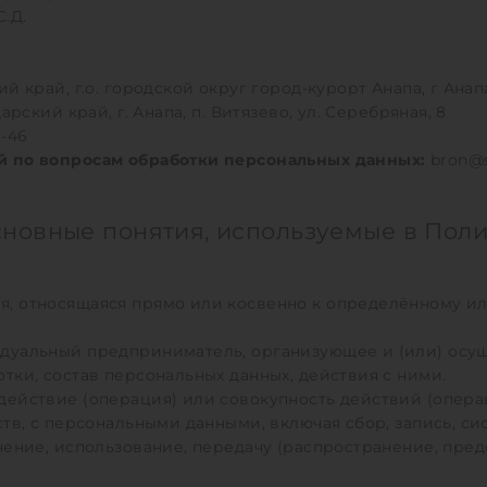
.Д.
й край, г.о. городской округ город-курорт Анапа, г Анапа
арский край, г. Анапа, п. Витязево, ул. Серебряная, 8
3-46
й по вопросам обработки персональных данных:
bron@s
сновные понятия, используемые в Пол
, относящаяся прямо или косвенно к определённому и
уальный предприниматель, организующее и (или) осу
тки, состав персональных данных, действия с ними.
ействие (операция) или совокупность действий (опера
тв, с персональными данными, включая сбор, запись, си
чение, использование, передачу (распространение, пред