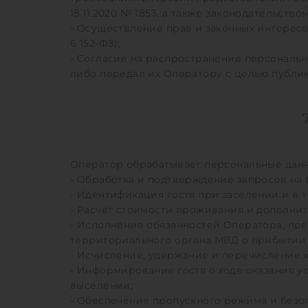
18.11.2020 № 1853, а также законодательств
- Осуществление прав и законных интересов
6 152-ФЗ);
- Согласие на распространение персональн
либо передал их Оператору с целью публикац
Оператор обрабатывает персональные данн
- Обработка и подтверждение запросов на 
- Идентификация гостя при заселении и в 
- Расчёт стоимости проживания и дополнит
- Исполнение обязанностей Оператора, пр
территориального органа МВД о прибытии 
- Исчисление, удержание и перечисление 
- Информирование гостя о ходе оказания 
выселении;
- Обеспечение пропускного режима и безоп